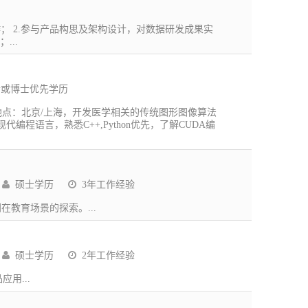
； 2.参与产品构思及架构设计，对数据研发成果实
...
或博士优先学历
，地点：北京/上海，开发医学相关的传统图形图像算法
代编程语言，熟悉C++,Python优先，了解CUDA编
硕士学历
3年工作经验
在教育场景的探索。...
硕士学历
2年工作经验
用...