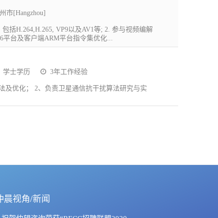
州市[Hangzhou]
264,H.265, VP9以及AV1等; 2. 参与视频编解
平台及客户端ARM平台指令集优化...
学士学历
3年工作经验
法及优化； 2、负责卫星通信抗干扰算法研究与实
仲晨视角/新闻